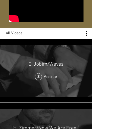
All Videos
C. Jobim/Waves
Assinar
$
H. Zimmer/Now We Are Free (