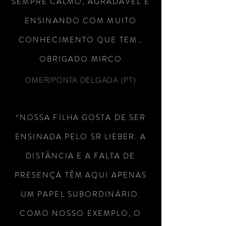
SEMPRE CALMO, AGRADÁVEL E
ENSINANDO COM MUITO
CONHECIMENTO QUE TEM…
OBRIGADO MIRCO
OMER/PONTA DELGADA (PT)
“
NOSSA FILHA GOSTA DE SER
ENSINADA PELO SR LIEBER. A
DISTÂNCIA E A FALTA DE
PRESENÇA TÊM AQUI APENAS
UM PAPEL SUBORDINÁRIO.
COMO NOSSO EXEMPLO, O