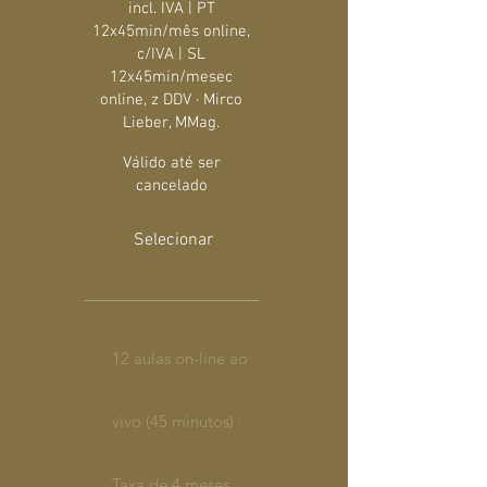
incl. IVA | PT
12x45min/mês online,
c/IVA | SL
12x45min/mesec
online, z DDV · Mirco
Lieber, MMag.
Válido até ser
cancelado
Selecionar
12 aulas on-line ao
vivo (45 minutos) ·
Taxa de 4 meses