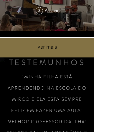
Assinar
$
Ver mais
TESTEMUNHOS
“MINHA FILHA ESTÁ
APRENDENDO NA ESCOLA DO
MIRCO E ELA ESTÁ SEMPRE
FELIZ EM FAZER UMA AULA!
MELHOR PROFESSOR DA ILHA!