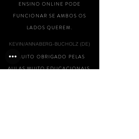
ENSINO ONLINE PODE
FUNCIONAR SE AMBOS OS
LADOS QUEREM.
KEVIN/ANNABERG-BUCHOLZ (DE)
“
MUITO OBRIGADO PELAS
AULAS MUITO EDUCACIONAIS.
O SR LIEBER SEMPRE FOI
MUITO EMpático E ME AJUDOU
COM SEU CONHECIMENTO E
EXPERIÊNCIA PARA MELHORAR
E EXPANDIR MEU JOGO. A