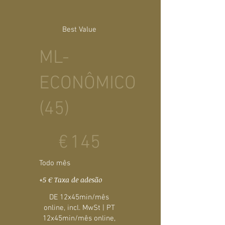
Best Value
ML-
ECONÔMICO
(45)
145 €
€
145
Todo mês
+5 € Taxa de adesão
DE 12x45min/mês
online, incl. MwSt | PT
12x45min/mês online,